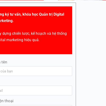
ng ký tư vấn, khóa học Quản trị Digital
rketing.
y dựng chiến lược, kế hoạch và hệ thống
gital marketing hiệu quả.
 tên
l
ện thoại