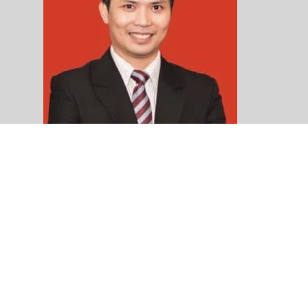
Trương Văn Quý
Founder – EQ Technology & Communications
Liên kết
Khóa học Marketing Manager 4.0