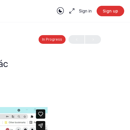
Sign in
Sign up
In Progress
ác