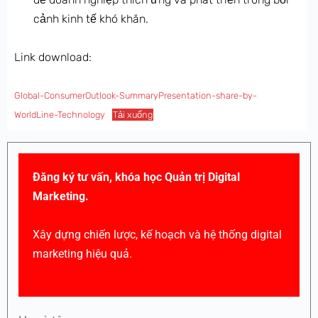
cảnh kinh tế khó khăn.
Link download:
Global-ConsumerOutlook-SummaryPresentation-share-by-
WorldLine-Technology
Tải xuống
Đăng ký tư vấn, khóa học Quản trị Digital
Marketing.
Xây dựng chiến lược, kế hoạch và hệ thống digital
marketing hiệu quả.