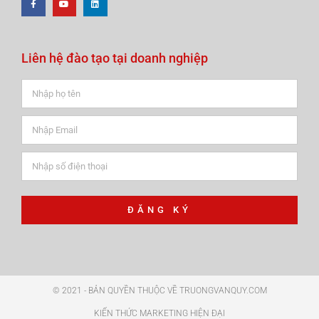
Liên hệ đào tạo tại doanh nghiệp
ĐĂNG KÝ
© 2021 - BẢN QUYỀN THUỘC VỀ TRUONGVANQUY.COM
KIẾN THỨC MARKETING HIỆN ĐẠI