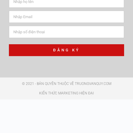
ĐĂNG KÝ
© 2021 - BẢN QUYỀN THUỘC VỀ TRUONGVANQUY.COM
KIẾN THỨC MARKETING HIỆN ĐẠI