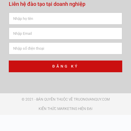
Liên hệ đào tạo tại doanh nghiệp
ĐĂNG KÝ
© 2021 - BẢN QUYỀN THUỘC VỀ TRUONGVANQUY.COM
KIẾN THỨC MARKETING HIỆN ĐẠI